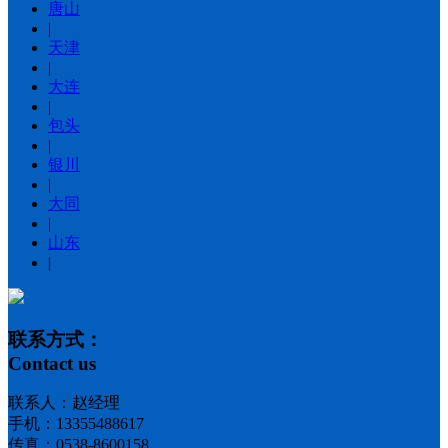
唐山
|
天津
|
大连
|
包头
|
银川
|
大同
|
山东
|
联系方式：
Contact us
联系人：赵经理
手机：13355488617
传真：0538-8600158