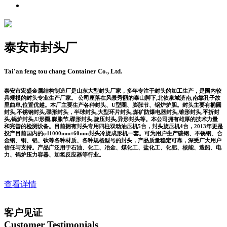
银川封头
泰安市封头厂
Tai'an feng tou chang Container Co., Ltd.
泰安市宏盛金属结构制造厂是山东大型封头厂家，多年专注于封头的加工生产，是国内较
具规模的封头专业生产厂家。 公司座落在风景秀丽的泰山脚下,北依泉城济南,南靠孔子故
里曲阜,位置优越。本厂主要生产各种封头、U型圈、膨胀节、锅炉炉胆。封头主要有椭圆
封头,不锈钢封头,碟形封头，半球封头,大型环片封头,煤矿防爆电器封头,锥形封头,平折封
头,锅炉封头,U形圈,膨胀节,碟形封头,旋压封头,异形封头等。本公司拥有雄厚的技术力量
和完善的检测设备。目前拥有封头专用四柱双动油压机5台，封头旋压机4台，2013年更是
投产目前国内的φ11000mm×60mm封头冷旋成形机一套。可为用户生产碳钢、不锈钢、合
金钢、铜、铝、钛等各种材质、各种规格型号的封头，产品质量稳定可靠，深受广大用户
信任与支持。产品广泛用于石油、化工、冶金、煤化工、盐化工、化肥、核能、造船、电
力、锅炉压力容器、加氢反应器等行业。
查看详情
客户见证
Customer Testimonials