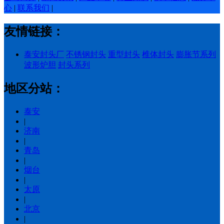
心
|
联系我们
|
友情链接：
泰安封头厂
不锈钢封头
重型封头
椎体封头
膨胀节系列
波形炉胆
封头系列
地区分站：
泰安
|
济南
|
青岛
|
烟台
|
太原
|
北京
|