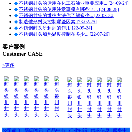
◆
不锈钢封头的运用在化工石油业重要应用...
[24-09-24]
◆
不锈钢封头的使用注意事项有哪些？...
[24-08-28]
◆
不锈钢封头的维护方法你了解多少...
[23-03-24]
◆
制造锥形封头控制哪些因素
[23-02-25]
◆
不锈钢封头所起到的作用
[22-09-24]
◆
不锈钢封头加热温度控制在多少...
[22-07-26]
客户案例
Customer CASE
>更多
银
银
银
银
银
银
银
银
银
银
银
银
川
川
川
川
川
川
川
川
川
川
川
川
封
封
封
封
封
封
封
封
封
封
封
封
头
头
头
头
头
头
头
头
头
头
头
头
公司简介
|
新闻资讯
|
产品中心
|
行业知识
|
供求信息
|
服务中