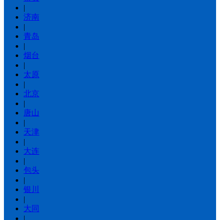
|
济南
|
青岛
|
烟台
|
太原
|
北京
|
唐山
|
天津
|
大连
|
包头
|
银川
|
大同
|