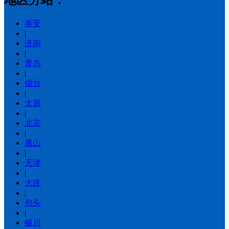
地区分站：
泰安
|
济南
|
青岛
|
烟台
|
太原
|
北京
|
唐山
|
天津
|
大连
|
包头
|
银川