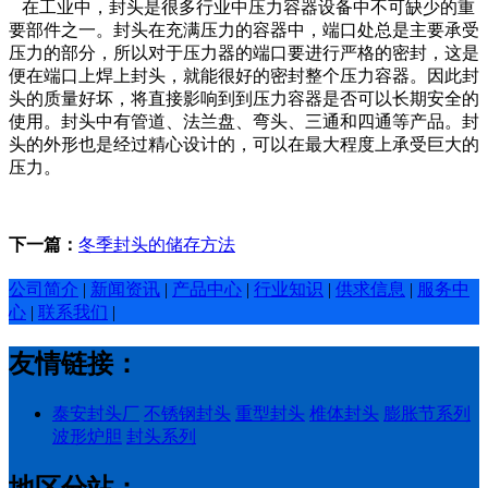
在工业中，封头是很多行业中压力容器设备中不可缺少的重
要部件之一。封头在充满压力的容器中
，端口处总是主要承受
压力的部分，所以对于压力器的端口要进行严格的密封，这是
便在端口上焊上封
头，就能很好的密封整个压力容器。因此封
头的质量好坏，将直接影响到到压力容器是否可以长期安全
的
使用。封头中有管道、法兰盘、弯头、三通和四通等产品。封
头的外形也是经过精心设计的，可以在
最大程度上承受巨大的
压力。
下一篇：
冬季封头的储存方法
公司简介
|
新闻资讯
|
产品中心
|
行业知识
|
供求信息
|
服务中
心
|
联系我们
|
友情链接：
泰安封头厂
不锈钢封头
重型封头
椎体封头
膨胀节系列
波形炉胆
封头系列